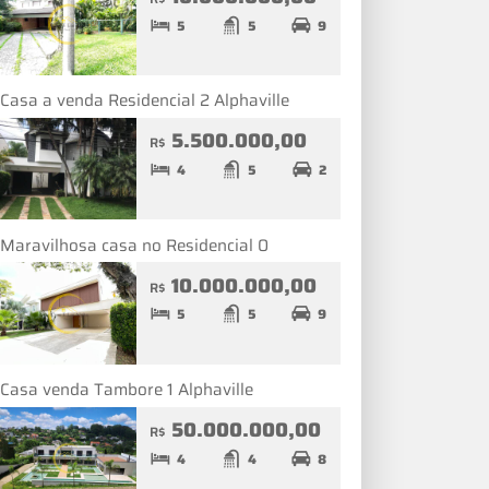
5
5
9
Casa a venda Residencial 2 Alphaville
5.500.000,00
R$
4
5
2
Maravilhosa casa no Residencial 0
10.000.000,00
R$
5
5
9
Casa venda Tambore 1 Alphaville
50.000.000,00
R$
4
4
8