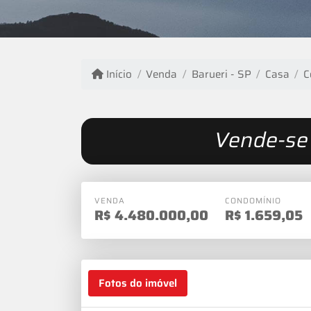
Início
Venda
Barueri - SP
Casa
C
Vende-se 
VENDA
CONDOMÍNIO
R$
4.480.000,00
R$
1.659,05
Fotos do imóvel