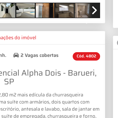
Next
mações do imóvel
nh.
2 Vagas cobertas
Cód.
4802
cial Alpha Dois - Barueri,
SP
,80 m2 mais edícula da churrasqueira
uma suíte com armários, dois quartos com
critório, antesala e lavabo, sala de jantar em
, suíte de empregada, churrasqueira e forno,