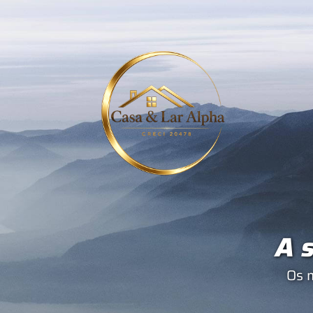
A s
Os 