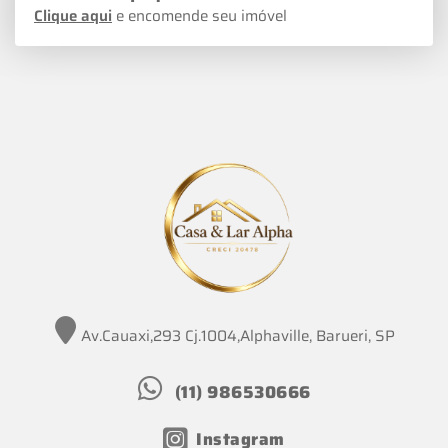
Clique aqui
e encomende seu imóvel
Av.Cauaxi,293 Cj.1004,Alphaville, Barueri, SP
(11) 986530666
Instagram