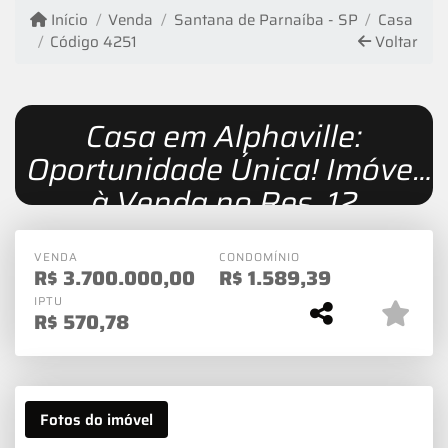
Início
Venda
Santana de Parnaíba - SP
Casa
Código 4251
Voltar
Casa em Alphaville:
Oportunidade Única! Imóvel
à Venda no Res. 12
VENDA
CONDOMÍNIO
R$
3.700.000,00
R$
1.589,39
IPTU
R$
570,78
Fotos do imóvel