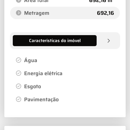
Área total
692,16 m²
Metragem
692,16
Características do imóvel
Água
Energia elétrica
Esgoto
Pavimentação