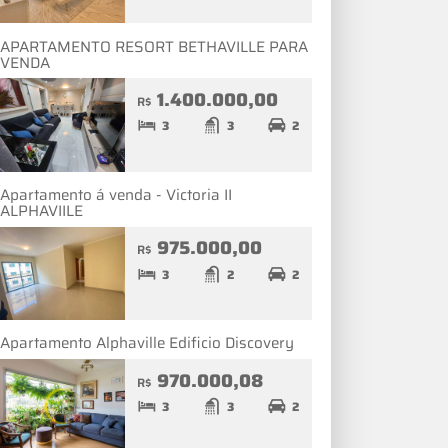
APARTAMENTO RESORT BETHAVILLE PARA
VENDA
1.400.000,00
R$
3
3
2
Apartamento á venda - Victoria II
ALPHAVIILE
975.000,00
R$
3
2
2
Apartamento Alphaville Edificio Discovery
970.000,08
R$
3
3
2