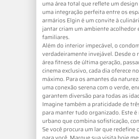
uma área total que reflete um design
uma integração perfeita entre os es
armários Elgin é um convite à culinár
jantar criam um ambiente acolhedor e
familiares.
Além do interior impecável, o condo
verdadeiramente invejável. Desde o 
área fitness de última geração, pas
cinema exclusivo, cada dia oferece no
máximo. Para os amantes da natureza
uma conexão serena com o verde, enq
garantem diversão para todas as ida
Imagine também a praticidade de trê
para manter tudo organizado. Este é
urbano que combina sofisticação, con
Se você procura um lar que redefine o
para você. Marque sua visita hoje m