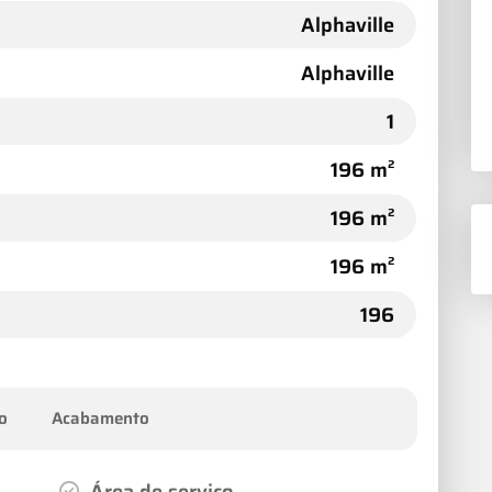
Alphaville
Alphaville
1
196 m²
196 m²
196 m²
196
o
Acabamento
Área de serviço