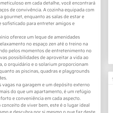
 meticuloso em cada detalhe, você encontrará
paços de convivência. A cozinha equipada com
ia gourmet, enquanto as salas de estar e
 sofisticado para entreter amigos e
mínio oferece um leque de amenidades
relaxamento no espaço zen até o treino na
sando pelos momentos de entretenimento no
vas possibilidades de aproveitar a vida ao
, o orquidário e o solarium proporcionam
uanto as piscinas, quadras e playgrounds
des.
s vagas na garagem e um depósito externo
 mais do que um apartamento, é um refúgio
forto e conveniência em cada aspecto.
 conceito de viver bem, este é o lugar ideal
esmo e descubra por si mesmo o que faz deste