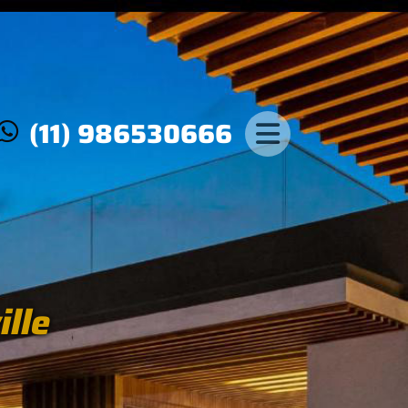
(11) 986530666
ille