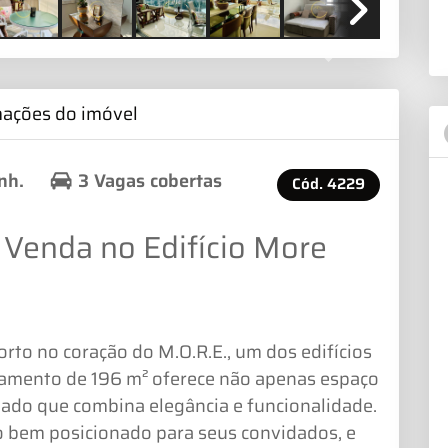
Next
mações do imóvel
nh.
3 Vagas cobertas
Cód.
4229
Venda no Edifício More
orto no coração do M.O.R.E., um dos edifícios
rtamento de 196 m² oferece não apenas espaço
nado que combina elegância e funcionalidade.
o bem posicionado para seus convidados, e