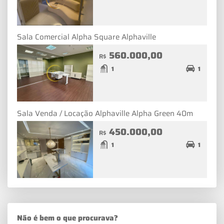
Sala Comercial Alpha Square Alphaville
560.000,00
R$
1
1
Sala Venda / Locação Alphaville Alpha Green 40m
450.000,00
R$
1
1
Não é bem o que procurava?