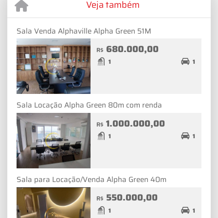
Veja também
Sala Venda Alphaville Alpha Green 51M
680.000,00
R$
1
1
Sala Locação Alpha Green 80m com renda
1.000.000,00
R$
1
1
Sala para Locação/Venda Alpha Green 40m
550.000,00
R$
1
1