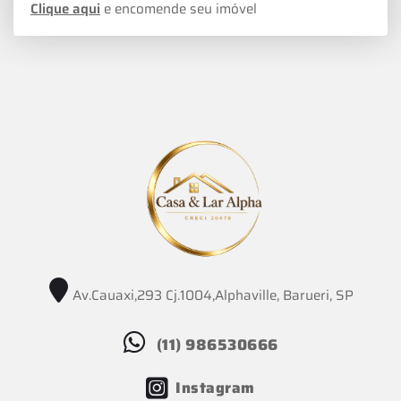
Clique aqui
e encomende seu imóvel
Av.Cauaxi,293 Cj.1004,Alphaville, Barueri, SP
(11) 986530666
Instagram