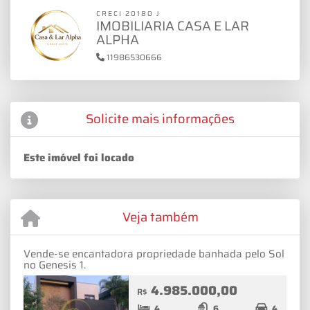
CRECI 20180 J
IMOBILIARIA CASA E LAR
ALPHA
11986530666
Solicite mais informações
Este imóvel foi locado
Veja também
Vende-se encantadora propriedade banhada pelo Sol
no Genesis 1.
4.985.000,00
R$
4
6
4